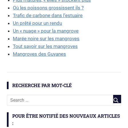
Où les poissons grossissent ils ?
Trafic de carbone dans l’estuaire
Un prêté pour un rendu
Un « nuage » pour la mangrove
Marée noire sur les mangroves
Tout savoir sur les mangroves
Mangroves des Guyanes
carbone
changements
globaux
RECHERCHE PAR MOT-CLÉ
mangrove
Mangroves
POUR ÊTRE NOTIFIÉ DES NOUVEAUX ARTICLES
: