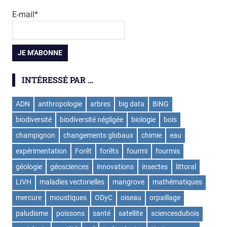
E-mail*
INTÉRESSÉ PAR …
ADN
anthropologie
arbres
big data
BiNG
biodiversité
biodiversité négligée
biologie
bois
champignon
changements globaux
chimie
eau
expérimentation
Forêt
forêts
fourmi
fourmis
géologie
géosciences
innovations
insectes
littoral
LIVH
maladies vectorielles
mangrove
mathématiques
mercure
moustiques
ODyC
oiseau
orpaillage
paludisme
poissons
santé
satellite
sciencesdubois