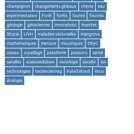
champignon
changements globaux
chimie
eau
expérimentation
Forêt
forêts
fourmi
fourmis
géologie
géosciences
innovations
insectes
littoral
LIVH
maladies vectorielles
mangrove
mathématiques
mercure
moustiques
ODyC
oiseau
orpaillage
paludisme
poissons
santé
satellite
sciencesdubois
sociologie
société
sol
technologies
tisciencesmag
ValorExtract
virus
écologie