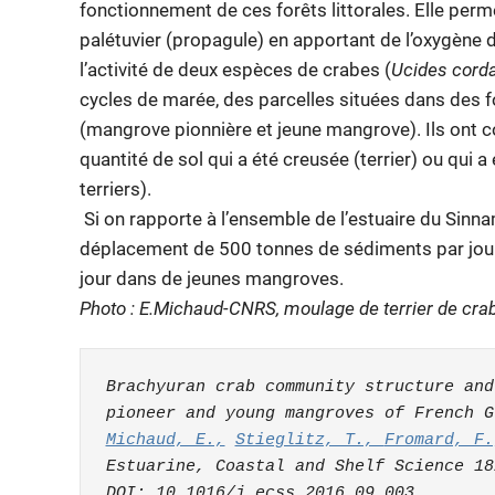
fonctionnement de ces forêts littorales. Elle perm
palétuvier (propagule) en apportant de l’oxygène 
l’activité de deux espèces de crabes (
Ucides cord
cycles de marée, des parcelles situées dans des f
(mangrove pionnière et jeune mangrove). Ils ont co
quantité de sol qui a été creusée (terrier) ou qui a
terriers).
Si on rapporte à l’ensemble de l’estuaire du Sinn
déplacement de 500 tonnes de sédiments par jou
jour dans de jeunes mangroves.
Photo : E.Michaud-CNRS, moulage de terrier de cra
Brachyuran crab community structure and
pioneer and young mangroves of French G
Michaud, E.,
Stieglitz, T., 
Fromard, F.
Estuarine, Coastal and Shelf Science 18
DOI: 10.1016/j.ecss.2016.09.003