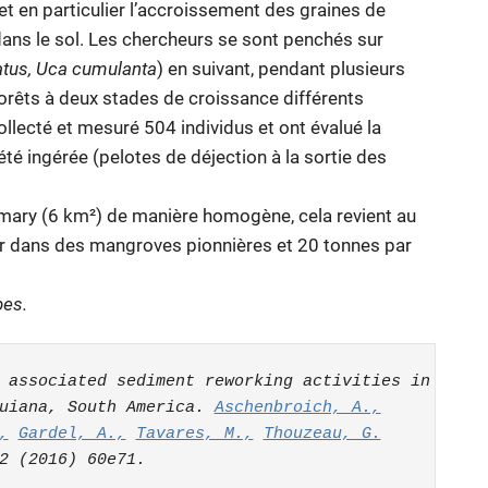
et en particulier l’accroissement des graines de
dans le sol. Les chercheurs se sont penchés sur
atus, Uca cumulanta
)
en suivant, pendant plusieurs
orêts à deux stades de croissance différents
llecté et mesuré 504 individus et ont évalué la
 été ingérée (pelotes de déjection à la sortie des
amary (6 km²) de manière homogène, cela revient au
r dans des mangroves pionnières et 20 tonnes par
bes.
 associated sediment reworking activities in 

uiana, South America. 
Aschenbroich, A.,
,
Gardel, A.,
Tavares, M.,
Thouzeau, G.
2 (2016) 60
e
71. 
