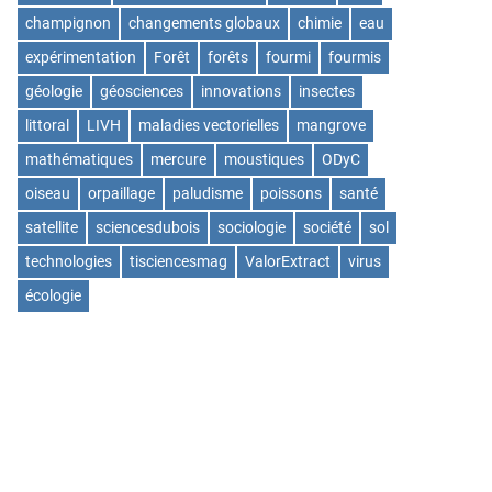
champignon
changements globaux
chimie
eau
expérimentation
Forêt
forêts
fourmi
fourmis
géologie
géosciences
innovations
insectes
littoral
LIVH
maladies vectorielles
mangrove
mathématiques
mercure
moustiques
ODyC
oiseau
orpaillage
paludisme
poissons
santé
satellite
sciencesdubois
sociologie
société
sol
technologies
tisciencesmag
ValorExtract
virus
écologie