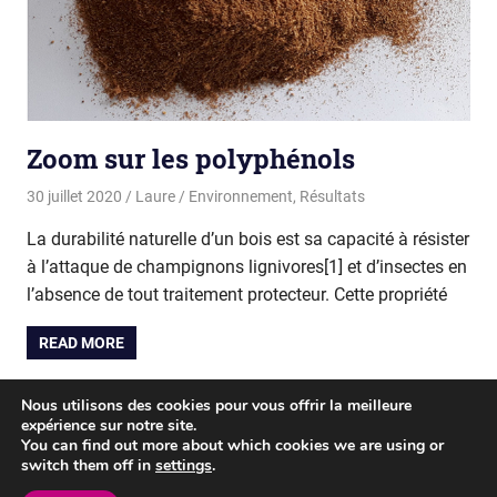
Zoom sur les polyphénols
30 juillet 2020
Laure
Environnement
,
Résultats
La durabilité naturelle d’un bois est sa capacité à résister
à l’attaque de champignons lignivores[1] et d’insectes en
l’absence de tout traitement protecteur. Cette propriété
READ MORE
Pagination
Nous utilisons des cookies pour vous offrir la meilleure
Next
1
2
3
»
expérience sur notre site.
Posts
des
You can find out more about which cookies we are using or
switch them off in
settings
.
publications