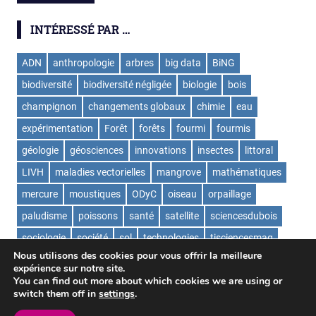
INTÉRESSÉ PAR …
ADN
anthropologie
arbres
big data
BiNG
biodiversité
biodiversité négligée
biologie
bois
champignon
changements globaux
chimie
eau
expérimentation
Forêt
forêts
fourmi
fourmis
géologie
géosciences
innovations
insectes
littoral
LIVH
maladies vectorielles
mangrove
mathématiques
mercure
moustiques
ODyC
oiseau
orpaillage
paludisme
poissons
santé
satellite
sciencesdubois
sociologie
société
sol
technologies
tisciencesmag
Nous utilisons des cookies pour vous offrir la meilleure
ValorExtract
virus
écologie
expérience sur notre site.
You can find out more about which cookies we are using or
switch them off in
settings
.