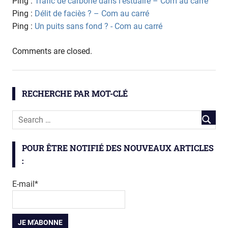
Ping :
Trafic de carbone dans l’estuaire – Com au carré
Ping :
Délit de faciès ? – Com au carré
mangrove
Ping :
Un puits sans fond ? - Com au carré
Comments are closed.
RECHERCHE PAR MOT-CLÉ
POUR ÊTRE NOTIFIÉ DES NOUVEAUX ARTICLES
:
E-mail*