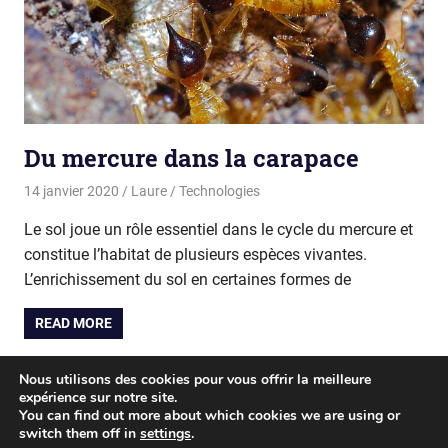
Du mercure dans la carapace
14 janvier 2020
Laure
Technologies
Le sol joue un rôle essentiel dans le cycle du mercure et
constitue l’habitat de plusieurs espèces vivantes.
L’enrichissement du sol en certaines formes de
READ MORE
Pagination
Nous utilisons des cookies pour vous offrir la meilleure
Next
1
2
»
expérience sur notre site.
Posts
des
You can find out more about which cookies we are using or
switch them off in
settings
.