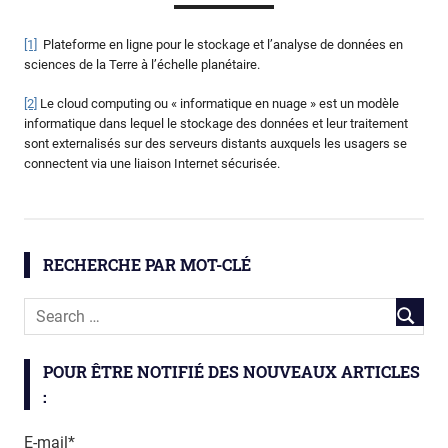
[1]
Plateforme en ligne pour le stockage et l’analyse de données en
sciences de la Terre à l’échelle planétaire.
[2]
Le cloud computing ou « informatique en nuage » est un modèle
informatique dans lequel le stockage des données et leur traitement
sont externalisés sur des serveurs distants auxquels les usagers se
connectent via une liaison Internet sécurisée.
big
data
cloud
RECHERCHE PAR MOT-CLÉ
computing
mangrove
Mangroves
POUR ÊTRE NOTIFIÉ DES NOUVEAUX ARTICLES
télédétection
:
E-mail*