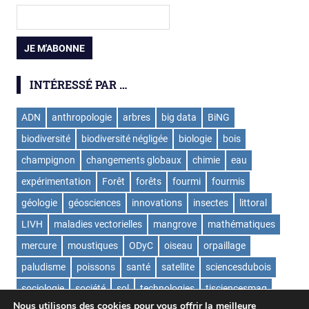
INTÉRESSÉ PAR …
ADN
anthropologie
arbres
big data
BiNG
biodiversité
biodiversité négligée
biologie
bois
champignon
changements globaux
chimie
eau
expérimentation
Forêt
forêts
fourmi
fourmis
géologie
géosciences
innovations
insectes
littoral
LIVH
maladies vectorielles
mangrove
mathématiques
mercure
moustiques
ODyC
oiseau
orpaillage
paludisme
poissons
santé
satellite
sciencesdubois
sociologie
société
sol
technologies
tisciencesmag
Nous utilisons des cookies pour vous offrir la meilleure