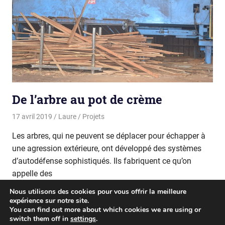
De l’arbre au pot de crème
17 avril 2019
Laure
Projets
Les arbres, qui ne peuvent se déplacer pour échapper à
une agression extérieure, ont développé des systèmes
d’autodéfense sophistiqués. Ils fabriquent ce qu’on
appelle des
Nous utilisons des cookies pour vous offrir la meilleure
READ MORE
expérience sur notre site.
You can find out more about which cookies we are using or
switch them off in
settings
.