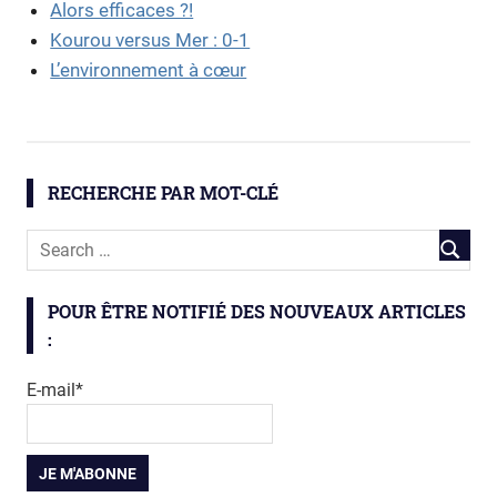
Alors efficaces ?!
Kourou versus Mer : 0-1
L’environnement à cœur
Amazone
eau
RECHERCHE PAR MOT-CLÉ
littoral
mangrove
Mangroves
ODyC
POUR ÊTRE NOTIFIÉ DES NOUVEAUX ARTICLES
vase
:
E-mail*