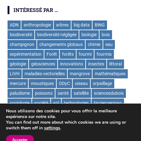
INTÉRESSÉ PAR …
ADN
anthropologie
arbres
big data
BiNG
biodiversité
biodiversité négligée
biologie
bois
champignon
changements globaux
chimie
eau
expérimentation
Forêt
forêts
fourmi
fourmis
géologie
géosciences
innovations
insectes
littoral
LIVH
maladies vectorielles
mangrove
mathématiques
mercure
moustiques
ODyC
oiseau
orpaillage
paludisme
poissons
santé
satellite
sciencesdubois
sociologie
société
sol
technologies
tisciencesmag
Nous utilisons des cookies pour vous offrir la meilleure
ValorExtract
virus
écologie
expérience sur notre site.
You can find out more about which cookies we are using or
switch them off in
settings
.
WordPress Theme: Gridbox by ThemeZee.
Accepter