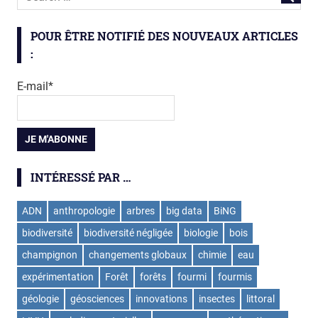
POUR ÊTRE NOTIFIÉ DES NOUVEAUX ARTICLES
:
E-mail*
INTÉRESSÉ PAR …
ADN
anthropologie
arbres
big data
BiNG
biodiversité
biodiversité négligée
biologie
bois
champignon
changements globaux
chimie
eau
expérimentation
Forêt
forêts
fourmi
fourmis
géologie
géosciences
innovations
insectes
littoral