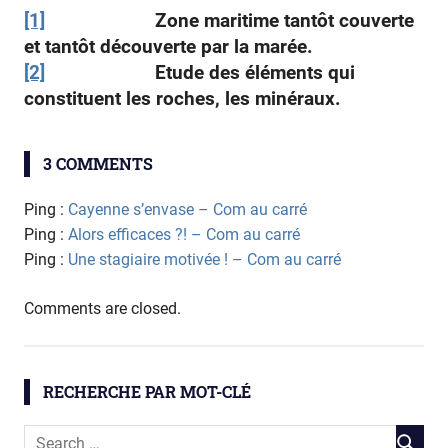
[1]
Zone maritime tantôt couverte
et tantôt découverte par la marée.
[2]
Etude des éléments qui
constituent les roches, les minéraux.
géochimie
3 COMMENTS
géosciences
littoral
Ping :
Cayenne s’envase – Com au carré
Ping :
Alors efficaces ?! – Com au carré
ODyC
Ping :
Une stagiaire motivée ! – Com au carré
technologies
Comments are closed.
RECHERCHE PAR MOT-CLÉ