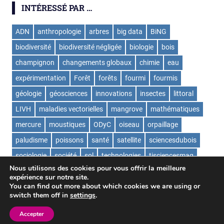
INTÉRESSÉ PAR …
ADN
anthropologie
arbres
big data
BiNG
biodiversité
biodiversité négligée
biologie
bois
champignon
changements globaux
chimie
eau
expérimentation
Forêt
forêts
fourmi
fourmis
géologie
géosciences
innovations
insectes
littoral
LIVH
maladies vectorielles
mangrove
mathématiques
mercure
moustiques
ODyC
oiseau
orpaillage
paludisme
poissons
santé
satellite
sciencesdubois
sociologie
société
sol
technologies
tisciencesmag
Nous utilisons des cookies pour vous offrir la meilleure
ValorExtract
virus
écologie
expérience sur notre site.
You can find out more about which cookies we are using or
switch them off in
settings
.
WordPress Theme: Gridbox by ThemeZee.
Accepter