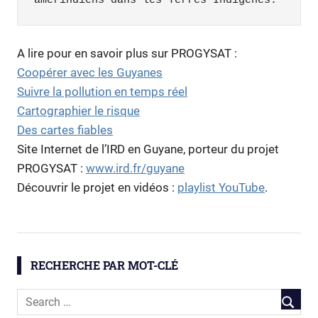
amérindiens dans les Terres Indigènes.
A lire pour en savoir plus sur PROGYSAT :
Coopérer avec les Guyanes
Suivre la pollution en temps réel
Cartographier le risque
Des cartes fiables
Site Internet de l’IRD en Guyane, porteur du projet
PROGYSAT :
www.ird.fr/guyane
Découvrir le projet en vidéos :
playlist YouTube
.
déforestation
forêts
RECHERCHE PAR MOT-CLÉ
PROGYSAT
satellite