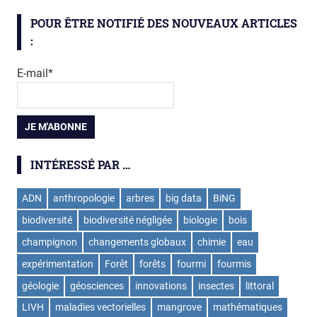
POUR ÊTRE NOTIFIÉ DES NOUVEAUX ARTICLES
:
E-mail*
INTÉRESSÉ PAR …
ADN
anthropologie
arbres
big data
BiNG
biodiversité
biodiversité négligée
biologie
bois
champignon
changements globaux
chimie
eau
expérimentation
Forêt
forêts
fourmi
fourmis
géologie
géosciences
innovations
insectes
littoral
LIVH
maladies vectorielles
mangrove
mathématiques