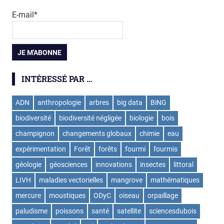
E-mail*
INTÉRESSÉ PAR …
ADN
anthropologie
arbres
big data
BiNG
biodiversité
biodiversité négligée
biologie
bois
champignon
changements globaux
chimie
eau
expérimentation
Forêt
forêts
fourmi
fourmis
géologie
géosciences
innovations
insectes
littoral
LIVH
maladies vectorielles
mangrove
mathématiques
mercure
moustiques
ODyC
oiseau
orpaillage
paludisme
poissons
santé
satellite
sciencesdubois