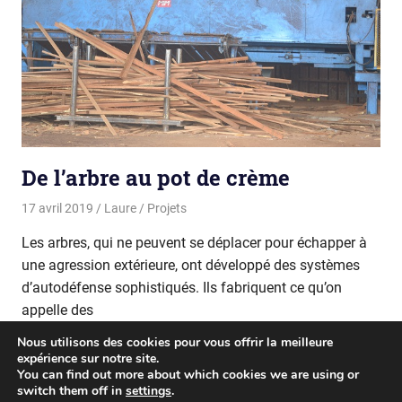
De l’arbre au pot de crème
17 avril 2019
Laure
Projets
Les arbres, qui ne peuvent se déplacer pour échapper à
une agression extérieure, ont développé des systèmes
d’autodéfense sophistiqués. Ils fabriquent ce qu’on
appelle des
Nous utilisons des cookies pour vous offrir la meilleure
READ MORE
expérience sur notre site.
You can find out more about which cookies we are using or
switch them off in
settings
.