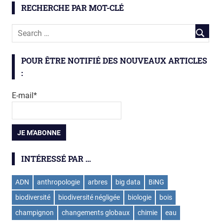
RECHERCHE PAR MOT-CLÉ
POUR ÊTRE NOTIFIÉ DES NOUVEAUX ARTICLES
:
E-mail*
INTÉRESSÉ PAR …
ADN
anthropologie
arbres
big data
BiNG
biodiversité
biodiversité négligée
biologie
bois
champignon
changements globaux
chimie
eau