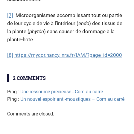
[7]
Microorganismes accomplissant tout ou partie
de leur cycle de vie à l’intérieur (
endo
) des tissus de
la plante (
phytón
) sans causer de dommage à la
plante-hôte
[8]
https://mycor.nancy.inra.fr/IAM/?page_id=2000
arbres
2 COMMENTS
chimie
Tree-
Ping :
Une ressource précieuse - Com au carré
D
Ping :
Un nouvel espoir anti-moustiques – Com au carré
TreeD
Comments are closed.