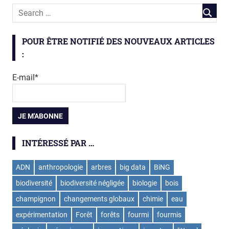
POUR ÊTRE NOTIFIÉ DES NOUVEAUX ARTICLES
:
E-mail*
INTÉRESSÉ PAR …
ADN
anthropologie
arbres
big data
BiNG
biodiversité
biodiversité négligée
biologie
bois
champignon
changements globaux
chimie
eau
expérimentation
Forêt
forêts
fourmi
fourmis