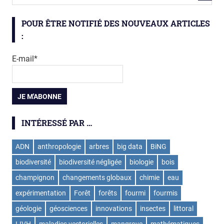
POUR ÊTRE NOTIFIÉ DES NOUVEAUX ARTICLES
:
E-mail*
INTÉRESSÉ PAR …
ADN
anthropologie
arbres
big data
BiNG
biodiversité
biodiversité négligée
biologie
bois
champignon
changements globaux
chimie
eau
expérimentation
Forêt
forêts
fourmi
fourmis
géologie
géosciences
innovations
insectes
littoral
LIVH
maladies vectorielles
mangrove
mathématiques