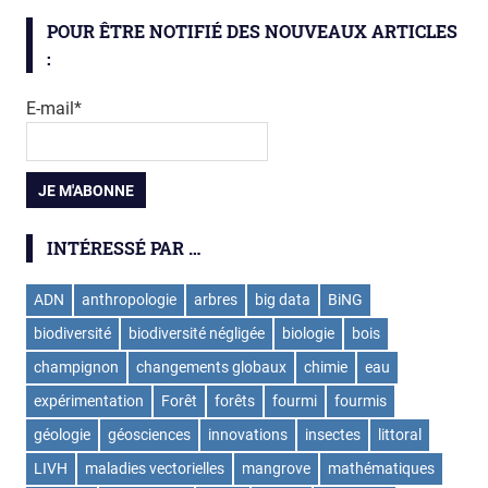
POUR ÊTRE NOTIFIÉ DES NOUVEAUX ARTICLES
:
E-mail*
INTÉRESSÉ PAR …
ADN
anthropologie
arbres
big data
BiNG
biodiversité
biodiversité négligée
biologie
bois
champignon
changements globaux
chimie
eau
expérimentation
Forêt
forêts
fourmi
fourmis
géologie
géosciences
innovations
insectes
littoral
LIVH
maladies vectorielles
mangrove
mathématiques