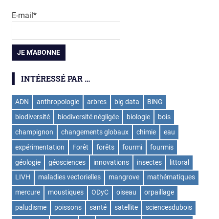
E-mail*
INTÉRESSÉ PAR …
ADN
anthropologie
arbres
big data
BiNG
biodiversité
biodiversité négligée
biologie
bois
champignon
changements globaux
chimie
eau
expérimentation
Forêt
forêts
fourmi
fourmis
géologie
géosciences
innovations
insectes
littoral
LIVH
maladies vectorielles
mangrove
mathématiques
mercure
moustiques
ODyC
oiseau
orpaillage
paludisme
poissons
santé
satellite
sciencesdubois