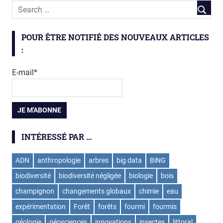
ValorExtract
POUR ÊTRE NOTIFIÉ DES NOUVEAUX ARTICLES
:
E-mail*
INTÉRESSÉ PAR …
ADN
anthropologie
arbres
big data
BiNG
biodiversité
biodiversité négligée
biologie
bois
champignon
changements globaux
chimie
eau
expérimentation
Forêt
forêts
fourmi
fourmis
géologie
géosciences
innovations
insectes
littoral