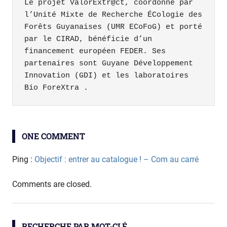
Le projet ValorExtr@ct, coordonné par 
l’Unité Mixte de Recherche ÉCologie des 
Forêts Guyanaises (UMR ECoFoG) et porté 
par le CIRAD, bénéficie d’un 
financement européen FEDER. Ses 
partenaires sont Guyane Développement 
Innovation (GDI) et les laboratoires 
Bio ForeXtra .
bois
ONE COMMENT
chimie
sciencesdubois
Ping :
Objectif : entrer au catalogue ! – Com au carré
ValorExtract
Comments are closed.
RECHERCHE PAR MOT-CLÉ