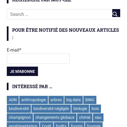
POUR ÊTRE NOTIFIÉ DES NOUVEAUX ARTICLES
:
E-mail*
INTÉRESSÉ PAR …
ADN
anthropologie
arbres
big data
BiNG
biodiversité
biodiversité négligée
biologie
bois
champignon
changements globaux
chimie
eau
expérimentation
Forêt
forêts
fourmi
fourmis