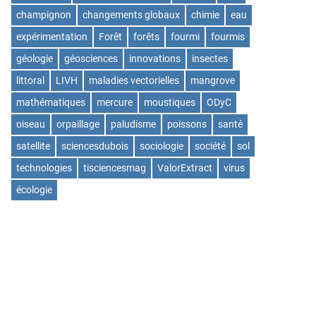
champignon
changements globaux
chimie
eau
expérimentation
Forêt
forêts
fourmi
fourmis
géologie
géosciences
innovations
insectes
littoral
LIVH
maladies vectorielles
mangrove
mathématiques
mercure
moustiques
ODyC
oiseau
orpaillage
paludisme
poissons
santé
satellite
sciencesdubois
sociologie
société
sol
technologies
tisciencesmag
ValorExtract
virus
écologie