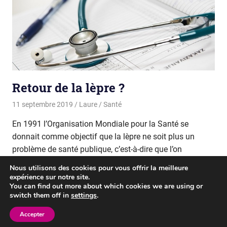
Retour de la lèpre ?
11 septembre 2019
Laure
Santé
En 1991 l’Organisation Mondiale pour la Santé se
donnait comme objectif que la lèpre ne soit plus un
problème de santé publique, c’est-à-dire que l’on
Nous utilisons des cookies pour vous offrir la meilleure
READ MORE
expérience sur notre site.
You can find out more about which cookies we are using or
switch them off in
settings
.
WordPress Theme: Gridbox by ThemeZee.
Accepter