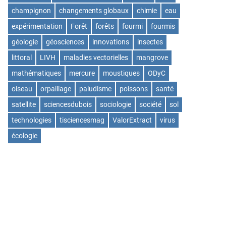
champignon
changements globaux
chimie
eau
expérimentation
Forêt
forêts
fourmi
fourmis
géologie
géosciences
innovations
insectes
littoral
LIVH
maladies vectorielles
mangrove
mathématiques
mercure
moustiques
ODyC
oiseau
orpaillage
paludisme
poissons
santé
satellite
sciencesdubois
sociologie
société
sol
technologies
tisciencesmag
ValorExtract
virus
écologie