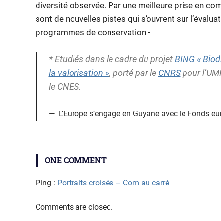
diversité observée. Par une meilleure prise en co
sont de nouvelles pistes qui s’ouvrent sur l’évalua
programmes de conservation.-
* Etudiés dans le cadre du projet
BING « Biod
la valorisation »
, porté par le
CNRS
pour l’U
le CNES.
L’Europe s’engage en Guyane avec le Fonds eu
BiNG
biodiversité
ONE COMMENT
biodiversité
Ping :
Portraits croisés – Com au carré
négligée
champignon
Comments are closed.
Ecosystème