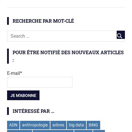
écologie
Ecosystème
RECHERCHE PAR MOT-CLÉ
insectes
moustiques
POUR ÊTRE NOTIFIÉ DES NOUVEAUX ARTICLES
:
E-mail*
INTÉRESSÉ PAR …
ADN
anthropologie
arbres
big data
BiNG