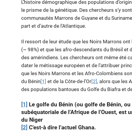
L’histoire démographique des populations d’origin
le prisme de la génétique. Des chercheurs s’y son
communautés Marrons de Guyane et du Suriname. I
part et d’autre de l’Atlantique.
Il ressort de leur étude que les Noirs Marrons ont 
(~ 98%) et que les afro-descendants du Brésil et
des amérindiens. Les chercheurs ont même été cap
dater le métissage européen et de l’attribuer prin
que les Noirs Marrons et les Afro-Colombiens so
du Bénin
[1]
et de la Côte-de-l’Or
[2]
, alors que les 
des populations bantoues du Golfe du Biafra et de l
[1]
Le golfe du Bénin (ou golfe de Bénin, ou 
subéquatoriale de l’Afrique de l’Ouest, est u
du Niger
[2]
C’est-à dire l’actuel Ghana.