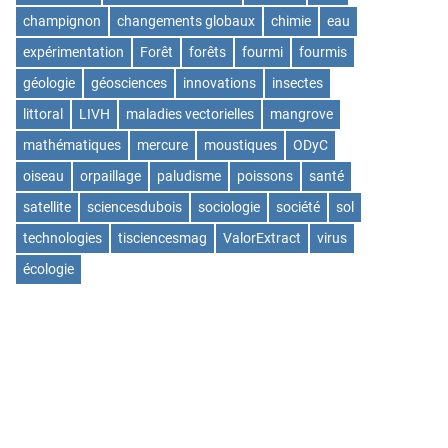
champignon
changements globaux
chimie
eau
expérimentation
Forêt
forêts
fourmi
fourmis
géologie
géosciences
innovations
insectes
littoral
LIVH
maladies vectorielles
mangrove
mathématiques
mercure
moustiques
ODyC
oiseau
orpaillage
paludisme
poissons
santé
satellite
sciencesdubois
sociologie
société
sol
technologies
tisciencesmag
ValorExtract
virus
écologie