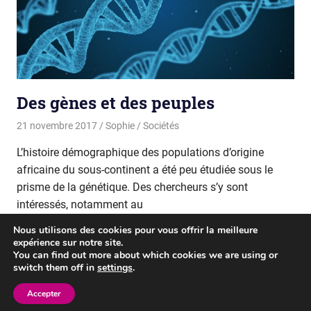
Des gènes et des peuples
21 novembre 2017
Sophie
Sociétés
L’histoire démographique des populations d’origine
africaine du sous-continent a été peu étudiée sous le
prisme de la génétique. Des chercheurs s’y sont
intéressés, notamment au
Nous utilisons des cookies pour vous offrir la meilleure
READ MORE
expérience sur notre site.
You can find out more about which cookies we are using or
switch them off in
settings
.
WordPress Theme: Gridbox by ThemeZee.
Accepter