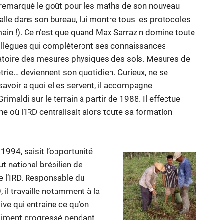
a remarqué le goût pour les maths de son nouveau
nstalle dans son bureau, lui montre tous les protocoles
a main !). Ce n’est que quand Max Sarrazin domine toute
s collègues qui complèteront ses connaissances
boratoire des mesures physiques des sols. Mesures de
métrie… deviennent son quotidien. Curieux, ne se
avoir à quoi elles servent, il accompagne
imaldi sur le terrain à partir de 1988. Il effectue
e où l’IRD centralisait alors toute sa formation
 1994, saisit l’opportunité
tut national brésilien de
e l’IRD. Responsable du
 il travaille notamment à la
sive qui entraine ce qu’on
vraiment progressé pendant