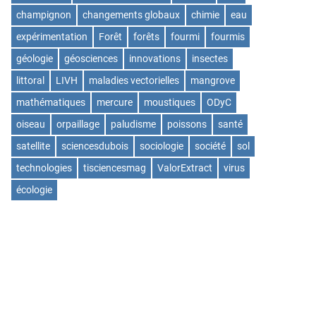
champignon
changements globaux
chimie
eau
expérimentation
Forêt
forêts
fourmi
fourmis
géologie
géosciences
innovations
insectes
littoral
LIVH
maladies vectorielles
mangrove
mathématiques
mercure
moustiques
ODyC
oiseau
orpaillage
paludisme
poissons
santé
satellite
sciencesdubois
sociologie
société
sol
technologies
tisciencesmag
ValorExtract
virus
écologie