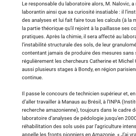
Le responsable du laboratoire alors, M. Nalovic, 
laborantin ainsi que sa curiosité insatiable : il l’i
des analyses et lui fait faire tous les calculs (à l
la partie théorique qu’il rejoint à la paillasse se
pratiques. Après la chimie, il sera affecté au la
l’instabilité structurale des sols, de leur granulo
contentant jamais de produire des mesures sans s
régulièrement les chercheurs Catherine et Michel Gr
aussi plusieurs stages à Bondy, en région parisienn
continue.
Il passe le concours de technicien supérieur et, en
d’aller travailler à Manaus au Brésil, à l’INPA (Insti
recherche amazonienne), toujours dans le cadre d
laboratoire d’analyses de pédologie jusqu’en 2000,
réhabilitation des sols usés par l’agriculture inten
appelle les fronts pionniers en Amazonie. « J’ai 