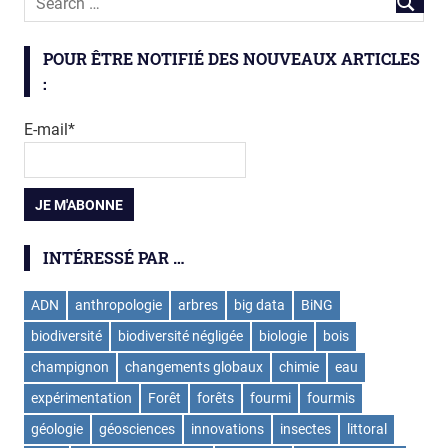
POUR ÊTRE NOTIFIÉ DES NOUVEAUX ARTICLES
:
E-mail*
INTÉRESSÉ PAR …
ADN
anthropologie
arbres
big data
BiNG
biodiversité
biodiversité négligée
biologie
bois
champignon
changements globaux
chimie
eau
expérimentation
Forêt
forêts
fourmi
fourmis
géologie
géosciences
innovations
insectes
littoral