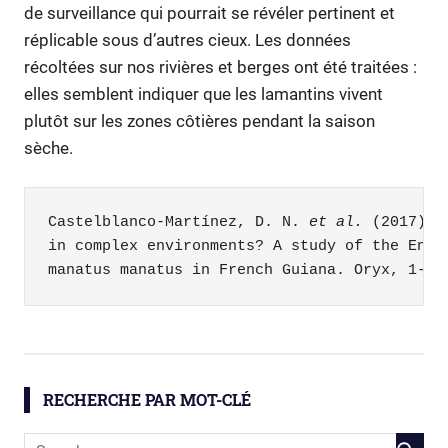
de surveillance qui pourrait se révéler pertinent et
réplicable sous d’autres cieux. Les données
récoltées sur nos rivières et berges ont été traitées :
elles semblent indiquer que les lamantins vivent
plutôt sur les zones côtières pendant la saison
sèche.
Castelblanco-Martínez, D. N. 
et al.
 (2017). 
in complex environments? A study of the Endan
manatus manatus in French Guiana. Oryx, 1-11
biodiversité
écologie
RECHERCHE PAR MOT-CLÉ
lamantin