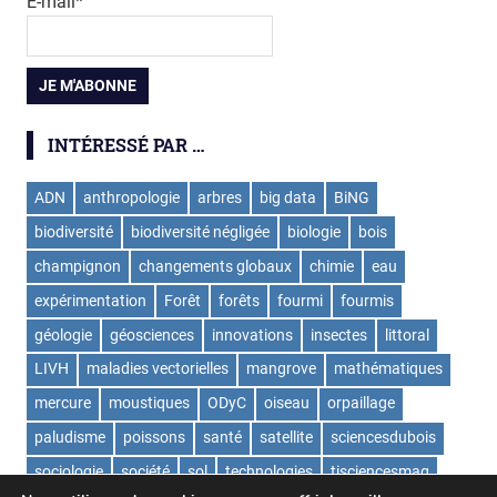
E-mail*
INTÉRESSÉ PAR …
ADN
anthropologie
arbres
big data
BiNG
biodiversité
biodiversité négligée
biologie
bois
champignon
changements globaux
chimie
eau
expérimentation
Forêt
forêts
fourmi
fourmis
géologie
géosciences
innovations
insectes
littoral
LIVH
maladies vectorielles
mangrove
mathématiques
mercure
moustiques
ODyC
oiseau
orpaillage
paludisme
poissons
santé
satellite
sciencesdubois
sociologie
société
sol
technologies
tisciencesmag