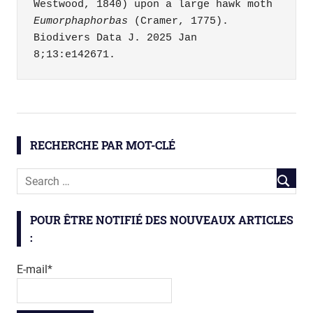
Westwood, 1840) upon a large hawk moth 
Eumorphaphorbas
 (Cramer, 1775). 
Biodivers Data J. 2025 Jan 
8;13:e142671.
biodiversité
fourmis
RECHERCHE PAR MOT-CLÉ
insectes
POUR ÊTRE NOTIFIÉ DES NOUVEAUX ARTICLES
:
E-mail*