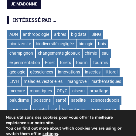
INTÉRESSÉ PAR …
ADN
anthropologie
arbres
big data
BiNG
biodiversité
biodiversité négligée
biologie
bois
champignon
changements globaux
chimie
eau
expérimentation
Forêt
forêts
fourmi
fourmis
géologie
géosciences
innovations
insectes
littoral
LIVH
maladies vectorielles
mangrove
mathématiques
mercure
moustiques
ODyC
oiseau
orpaillage
paludisme
poissons
santé
satellite
sciencesdubois
sociologie
société
sol
technologies
tisciencesmag
Nous utilisons des cookies pour vous offrir la meilleure
ValorExtract
virus
écologie
expérience sur notre site.
You can find out more about which cookies we are using or
switch them off in
settings
.