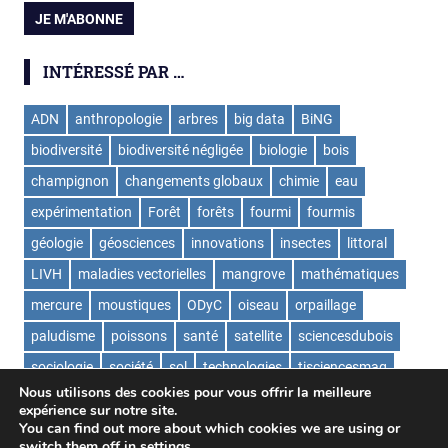
INTÉRESSÉ PAR …
ADN
anthropologie
arbres
big data
BiNG
biodiversité
biodiversité négligée
biologie
bois
champignon
changements globaux
chimie
eau
expérimentation
Forêt
forêts
fourmi
fourmis
géologie
géosciences
innovations
insectes
littoral
LIVH
maladies vectorielles
mangrove
mathématiques
mercure
moustiques
ODyC
oiseau
orpaillage
paludisme
poissons
santé
satellite
sciencesdubois
sociologie
société
sol
technologies
tisciencesmag
Nous utilisons des cookies pour vous offrir la meilleure
ValorExtract
virus
écologie
expérience sur notre site.
You can find out more about which cookies we are using or
switch them off in
settings
.