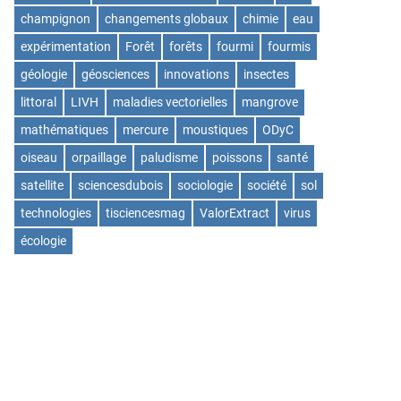
champignon
changements globaux
chimie
eau
expérimentation
Forêt
forêts
fourmi
fourmis
géologie
géosciences
innovations
insectes
littoral
LIVH
maladies vectorielles
mangrove
mathématiques
mercure
moustiques
ODyC
oiseau
orpaillage
paludisme
poissons
santé
satellite
sciencesdubois
sociologie
société
sol
technologies
tisciencesmag
ValorExtract
virus
écologie