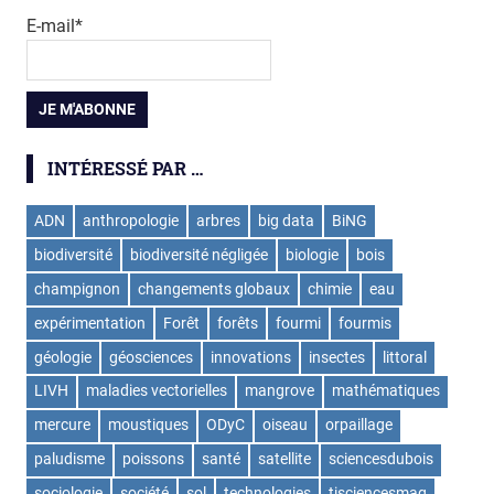
E-mail*
INTÉRESSÉ PAR …
ADN
anthropologie
arbres
big data
BiNG
biodiversité
biodiversité négligée
biologie
bois
champignon
changements globaux
chimie
eau
expérimentation
Forêt
forêts
fourmi
fourmis
géologie
géosciences
innovations
insectes
littoral
LIVH
maladies vectorielles
mangrove
mathématiques
mercure
moustiques
ODyC
oiseau
orpaillage
paludisme
poissons
santé
satellite
sciencesdubois
sociologie
société
sol
technologies
tisciencesmag