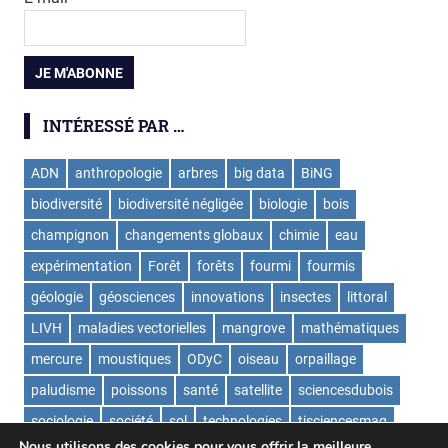
INTÉRESSÉ PAR …
ADN
anthropologie
arbres
big data
BiNG
biodiversité
biodiversité négligée
biologie
bois
champignon
changements globaux
chimie
eau
expérimentation
Forêt
forêts
fourmi
fourmis
géologie
géosciences
innovations
insectes
littoral
LIVH
maladies vectorielles
mangrove
mathématiques
mercure
moustiques
ODyC
oiseau
orpaillage
paludisme
poissons
santé
satellite
sciencesdubois
sociologie
société
sol
technologies
tisciencesmag
Nous utilisons des cookies pour vous offrir la meilleure