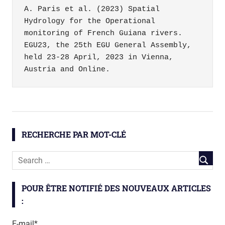
A. Paris et al. (2023) Spatial 
Hydrology for the Operational 
monitoring of French Guiana rivers. 
EGU23, the 25th EGU General Assembly, 
held 23-28 April, 2023 in Vienna, 
Austria and Online.
big
data
eau
RECHERCHE PAR MOT-CLÉ
mathématiques
satellite
télédétection
POUR ÊTRE NOTIFIÉ DES NOUVEAUX ARTICLES
:
E-mail*