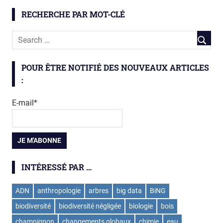
biodiversité
négligée
RECHERCHE PAR MOT-CLÉ
champignon
fourmi
insectes
POUR ÊTRE NOTIFIÉ DES NOUVEAUX ARTICLES
:
E-mail*
INTÉRESSÉ PAR …
ADN
anthropologie
arbres
big data
BiNG
biodiversité
biodiversité négligée
biologie
bois
champignon
changements globaux
chimie
eau