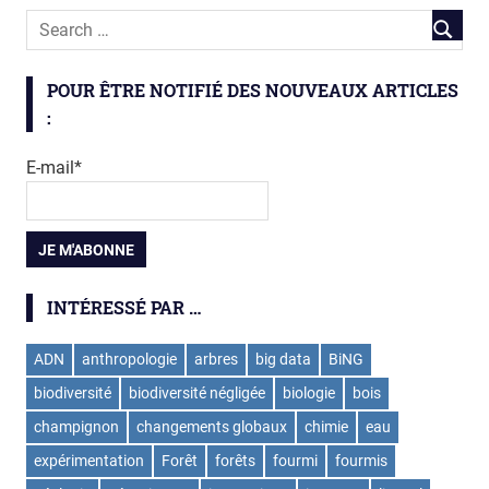
POUR ÊTRE NOTIFIÉ DES NOUVEAUX ARTICLES
:
E-mail*
INTÉRESSÉ PAR …
ADN
anthropologie
arbres
big data
BiNG
biodiversité
biodiversité négligée
biologie
bois
champignon
changements globaux
chimie
eau
expérimentation
Forêt
forêts
fourmi
fourmis