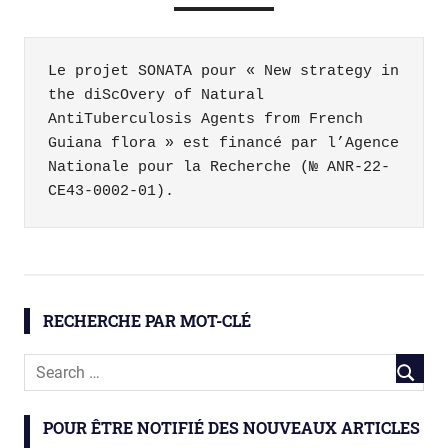
Le projet SONATA pour « New strategy in 
the diScOvery of Natural 
AntiTuberculosis Agents from French 
Guiana flora » est financé par l’Agence 
Nationale pour la Recherche (№ ANR-22-
CE43-0002-01).
ethnopharmacologie
santé
RECHERCHE PAR MOT-CLÉ
SONATA
tuberculose
POUR ÊTRE NOTIFIÉ DES NOUVEAUX ARTICLES