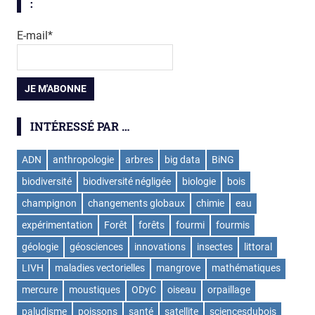
:
E-mail*
INTÉRESSÉ PAR …
ADN
anthropologie
arbres
big data
BiNG
biodiversité
biodiversité négligée
biologie
bois
champignon
changements globaux
chimie
eau
expérimentation
Forêt
forêts
fourmi
fourmis
géologie
géosciences
innovations
insectes
littoral
LIVH
maladies vectorielles
mangrove
mathématiques
mercure
moustiques
ODyC
oiseau
orpaillage
paludisme
poissons
santé
satellite
sciencesdubois