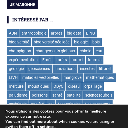
INTÉRESSÉ PAR …
ADN
anthropologie
arbres
big data
BiNG
biodiversité
biodiversité négligée
biologie
bois
champignon
changements globaux
chimie
eau
expérimentation
Forêt
forêts
fourmi
fourmis
géologie
géosciences
innovations
insectes
littoral
LIVH
maladies vectorielles
mangrove
mathématiques
mercure
moustiques
ODyC
oiseau
orpaillage
paludisme
poissons
santé
satellite
sciencesdubois
sociologie
société
sol
technologies
tisciencesmag
Nous utilisons des cookies pour vous offrir la meilleure
ValorExtract
virus
écologie
expérience sur notre site.
You can find out more about which cookies we are using or
switch them off in
settings
.