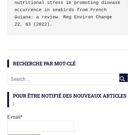
nutritional stress in promoting disease 
occurrence in seabirds from French 
Guiana: a review. Reg Environ Change 
22, 63 (2022).
environnement
Frégates
RECHERCHE PAR MOT-CLÉ
mercure
oiseaux
pollution
virus
POUR ÊTRE NOTIFIÉ DES NOUVEAUX ARTICLES
:
E-mail*