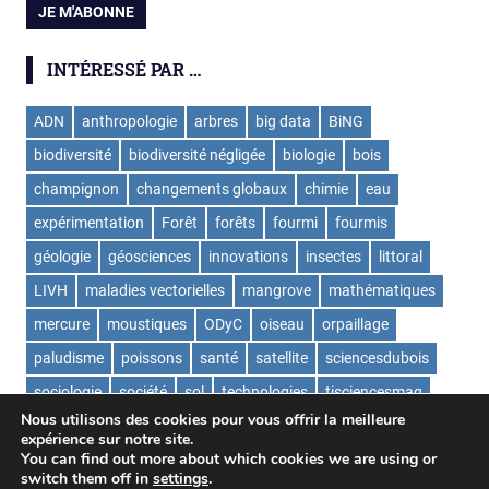
INTÉRESSÉ PAR …
ADN
anthropologie
arbres
big data
BiNG
biodiversité
biodiversité négligée
biologie
bois
champignon
changements globaux
chimie
eau
expérimentation
Forêt
forêts
fourmi
fourmis
géologie
géosciences
innovations
insectes
littoral
LIVH
maladies vectorielles
mangrove
mathématiques
mercure
moustiques
ODyC
oiseau
orpaillage
paludisme
poissons
santé
satellite
sciencesdubois
sociologie
société
sol
technologies
tisciencesmag
Nous utilisons des cookies pour vous offrir la meilleure
ValorExtract
virus
écologie
expérience sur notre site.
You can find out more about which cookies we are using or
switch them off in
settings
.