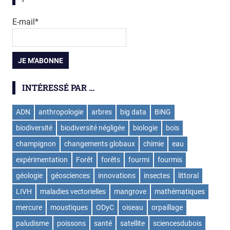
E-mail*
INTÉRESSÉ PAR …
ADN
anthropologie
arbres
big data
BiNG
biodiversité
biodiversité négligée
biologie
bois
champignon
changements globaux
chimie
eau
expérimentation
Forêt
forêts
fourmi
fourmis
géologie
géosciences
innovations
insectes
littoral
LIVH
maladies vectorielles
mangrove
mathématiques
mercure
moustiques
ODyC
oiseau
orpaillage
paludisme
poissons
santé
satellite
sciencesdubois