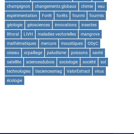
champignon
changements globaux
chimie
eau
expérimentation
Forêt
forêts
fourmi
fourmis
géologie
géosciences
innovations
insectes
littoral
LIVH
maladies vectorielles
mangrove
mathématiques
mercure
moustiques
ODyC
oiseau
orpaillage
paludisme
poissons
santé
satellite
sciencesdubois
sociologie
société
sol
technologies
tisciencesmag
ValorExtract
virus
écologie