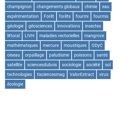
champignon
changements globaux
chimie
eau
expérimentation
Forêt
forêts
fourmi
fourmis
géologie
géosciences
innovations
insectes
littoral
LIVH
maladies vectorielles
mangrove
mathématiques
mercure
moustiques
ODyC
oiseau
orpaillage
paludisme
poissons
santé
satellite
sciencesdubois
sociologie
société
sol
technologies
tisciencesmag
ValorExtract
virus
écologie