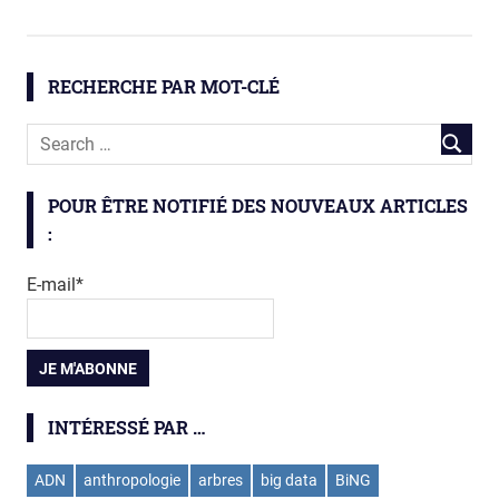
aires
protégées
biodiversité
RECHERCHE PAR MOT-CLÉ
eau
poissons
POUR ÊTRE NOTIFIÉ DES NOUVEAUX ARTICLES
:
E-mail*
INTÉRESSÉ PAR …
ADN
anthropologie
arbres
big data
BiNG