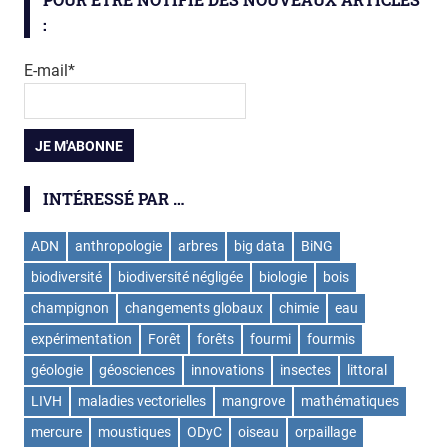
:
E-mail*
INTÉRESSÉ PAR …
ADN
anthropologie
arbres
big data
BiNG
biodiversité
biodiversité négligée
biologie
bois
champignon
changements globaux
chimie
eau
expérimentation
Forêt
forêts
fourmi
fourmis
géologie
géosciences
innovations
insectes
littoral
LIVH
maladies vectorielles
mangrove
mathématiques
mercure
moustiques
ODyC
oiseau
orpaillage