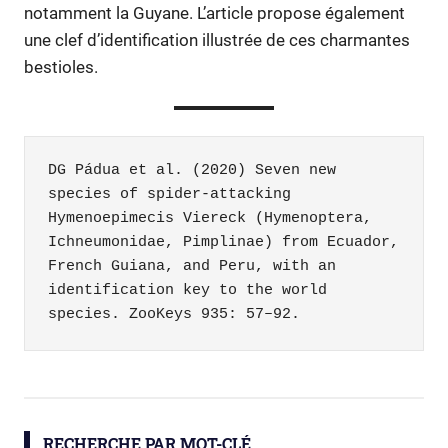
notamment la Guyane. L’article propose également
une clef d’identification illustrée de ces charmantes
bestioles.
DG Pádua et al. (2020) Seven new 
species of spider-attacking 
Hymenoepimecis Viereck (Hymenoptera, 
Ichneumonidae, Pimplinae) from Ecuador, 
French Guiana, and Peru, with an 
identification key to the world 
species. ZooKeys 935: 57–92.
araignées
biodiversité
RECHERCHE PAR MOT-CLÉ