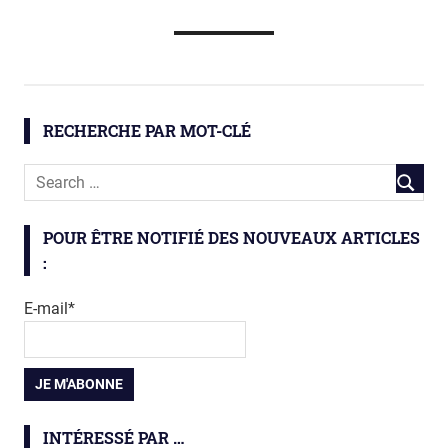
BiNG
biodiversité
RECHERCHE PAR MOT-CLÉ
biodiversité
négligée
fourmi
insecte
POUR ÊTRE NOTIFIÉ DES NOUVEAUX ARTICLES
insectes
:
E-mail*
INTÉRESSÉ PAR …