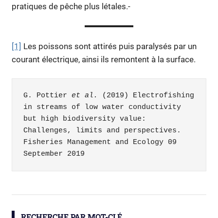
pratiques de pêche plus létales.-
[1]
Les poissons sont attirés puis paralysés par un
courant électrique, ainsi ils remontent à la surface.
G. Pottier 
et al.
 (2019) Electrofishing 
in streams of low water conductivity 
but high biodiversity value: 
Challenges, limits and perspectives. 
Fisheries Management and Ecology 09 
September 2019 
biodiversité
eau
RECHERCHE PAR MOT-CLÉ