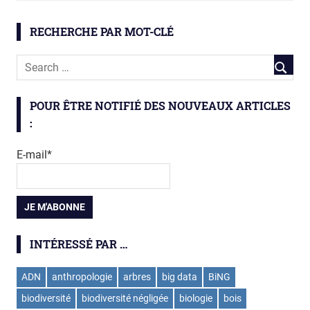
géochimie
RECHERCHE PAR MOT-CLÉ
géologie
géosciences
mineral
POUR ÊTRE NOTIFIÉ DES NOUVEAUX ARTICLES
:
E-mail*
INTÉRESSÉ PAR …
ADN
anthropologie
arbres
big data
BiNG
biodiversité
biodiversité négligée
biologie
bois