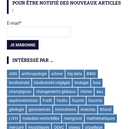
POUR ÊTRE NOTIFIÉ DES NOUVEAUX ARTICLES
:
E-mail*
INTÉRESSÉ PAR …
ADN
anthropologie
arbres
big data
BiNG
biodiversité
biodiversité négligée
biologie
bois
champignon
changements globaux
chimie
eau
expérimentation
Forêt
forêts
fourmi
fourmis
géologie
géosciences
innovations
insectes
littoral
LIVH
maladies vectorielles
mangrove
mathématiques
mercure
moustiques
ODyC
oiseau
orpaillage